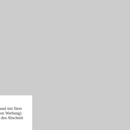
und mit Ihrer
von Werbung).
 den Abschnitt