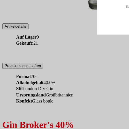
t
Artikeldetails
Auf Lager
0
Gekauft:
21
Produkteigenschaften
Format
70cl
Alkoholgehalt
40.0%
Stil
London Dry Gin
Ursprungsland
Großbritannien
Konfekt
Glass bottle
Gin Broker's 40%