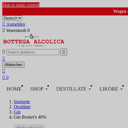
Skip to main content
Wegen d

Anmelden

Warenkorb
0



Abbrechen


0
HOME
SHOP
DESTILLATE
LIKÖRE
Startseite
Destillate
Gin
Gin Broker's 40%