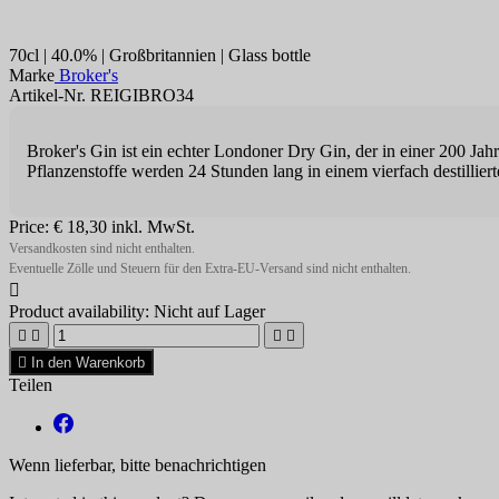
70cl | 40.0% | Großbritannien | Glass bottle
Marke
Broker's
Artikel-Nr. REIGIBRO34
Broker's Gin ist ein echter Londoner Dry Gin, der in einer 200 Jahr
Pflanzenstoffe werden 24 Stunden lang in einem vierfach destilliert
Price:
€ 18,30
inkl. MwSt.
Versandkosten sind nicht enthalten.
Eventuelle Zölle und Steuern für den Extra-EU-Versand sind nicht enthalten.

Product availability:
Nicht auf Lager





In den Warenkorb
Teilen
Wenn lieferbar, bitte benachrichtigen