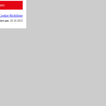
ren
Cookie-Richtlinie
iert am:
20.10.2025