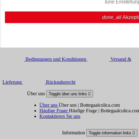
tune
Einstellun
Erhalten Sie Neuigkeiten und spezielle Angebote
done_all
Akzept
Sie können Ihr Einverständnis jederzeit widerrufen. Unsere
Kontaktinformationen finden Sie u. a. in der Datenschutzerklärung.
Bedingungen und Konditionen
Versand &
Lieferung
Rückgaberecht
Über uns
Toggle über uns links

Über uns
Über uns | Bottegaalcolica.com
Häufige Frage
Häufige Frage | Bottegaalcolica.co
Kontaktieren Sie uns
Information
Toggle information links
