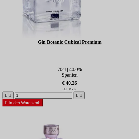
Gin Botanic Cubical Premium
70cl | 40.0%
Spanien
€ 40,26
inkl. MwSt.





In den Warenkorb