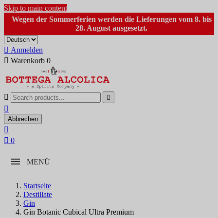
Skip to main content
Wegen der Sommerferien werden die Lieferungen vom 8. bis
28. August ausgesetzt.

Anmelden

Warenkorb
0



Abbrechen


0
MENÜ
Startseite
Destillate
Gin
Gin Botanic Cubical Ultra Premium