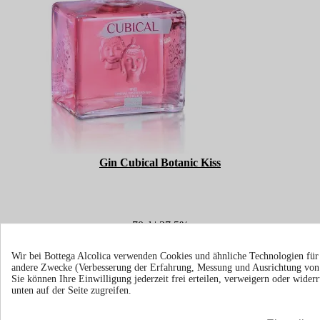
Gin Cubical Botanic Kiss
70cl | 37.5%
Spanien
Wir bei Bottega Alcolica verwenden Cookies und ähnliche Technologien fü
€ 42,70
andere Zwecke (Verbesserung der Erfahrung, Messung und Ausrichtung vo
inkl. MwSt.
Sie können Ihre Einwilligung jederzeit frei erteilen, verweigern oder wide




unten auf der Seite zugreifen.

In den Warenkorb