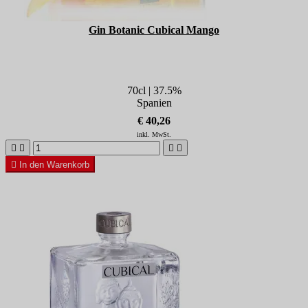
Gin Botanic Cubical Mango
70cl | 37.5%
Spanien
€ 40,26
inkl. MwSt.





In den Warenkorb