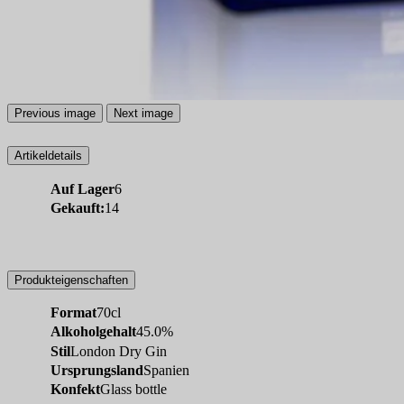
Previous image
Next image
Artikeldetails
Auf Lager
6
Gekauft:
14
Produkteigenschaften
Format
70cl
Alkoholgehalt
45.0%
Stil
London Dry Gin
Ursprungsland
Spanien
Konfekt
Glass bottle