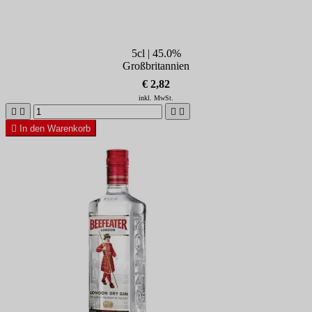
5cl | 45.0%
Großbritannien
€ 2,82
inkl. MwSt.





In den Warenkorb