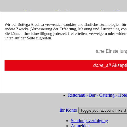
Bedingungen und Konditionen
Versand &
Wir bei Bottega Alcolica verwenden Cookies und ähnliche Technologien fü
andere Zwecke (Verbesserung der Erfahrung, Messung und Ausrichtung vo
Lieferung
Rückgaberecht
Sie können Ihre Einwilligung jederzeit frei erteilen, verweigern oder wide
unten auf der Seite zugreifen.
Über uns
Toggle über uns links

tune
Einstellun
Über uns
Über uns | Bottegaalcolica.com
Häufige Frage
Häufige Frage | Bottegaalcolica.co
Kontaktieren Sie uns
done_all
Akzept
Information
Toggle information links

Cookie policy
Ristoranti - Bar - Catering - Hote
Ihr Konto
Toggle your account links

Sendungsverfolgung
Anmelden