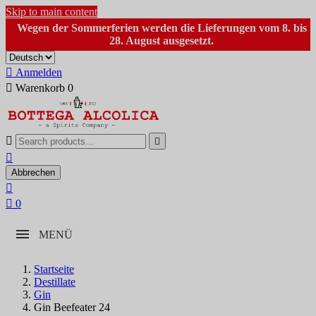
Skip to main content
Wegen der Sommerferien werden die Lieferungen vom 8. bis
28. August ausgesetzt.

Anmelden

Warenkorb
0



Abbrechen


0
MENÜ
Startseite
Destillate
Gin
Gin Beefeater 24