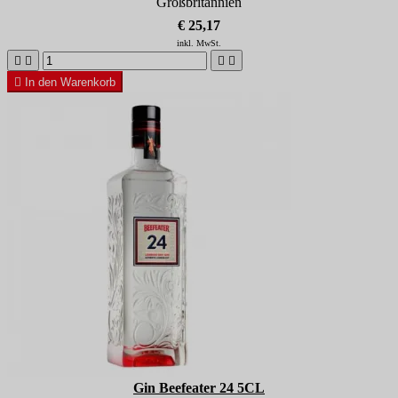
Großbritannien
€ 25,17
inkl. MwSt.





In den Warenkorb
Gin Beefeater 24 5CL