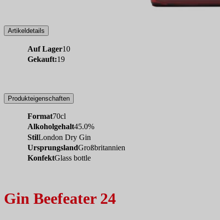
Artikeldetails
Auf Lager
10
Gekauft:
19
Produkteigenschaften
Format
70cl
Alkoholgehalt
45.0%
Stil
London Dry Gin
Ursprungsland
Großbritannien
Konfekt
Glass bottle
Gin Beefeater 24