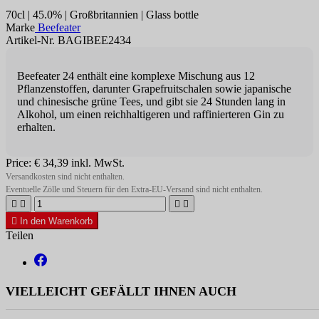
70cl | 45.0% | Großbritannien | Glass bottle
Marke
Beefeater
Artikel-Nr. BAGIBEE2434
Beefeater 24 enthält eine komplexe Mischung aus 12
Pflanzenstoffen, darunter Grapefruitschalen sowie japanische
und chinesische grüne Tees, und gibt sie 24 Stunden lang in
Alkohol, um einen reichhaltigeren und raffinierteren Gin zu
erhalten.
Price:
€ 34,39
inkl. MwSt.
Versandkosten sind nicht enthalten.
Eventuelle Zölle und Steuern für den Extra-EU-Versand sind nicht enthalten.





In den Warenkorb
Teilen
VIELLEICHT GEFÄLLT IHNEN AUCH