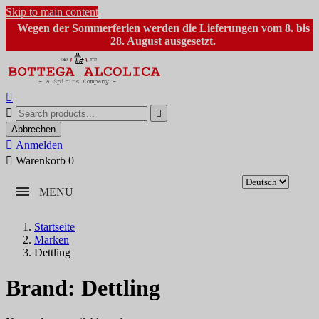
Skip to main content
Wegen der Sommerferien werden die Lieferungen vom 8. bis
28. August ausgesetzt.



Abbrechen

Anmelden

Warenkorb
0
MENÜ
Startseite
Marken
Dettling
Brand: Dettling