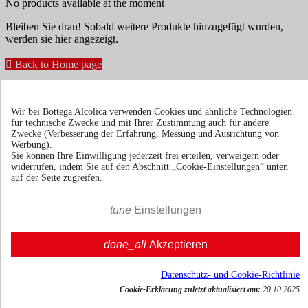
No products available at the moment
Bleiben Sie dran! Sobald weitere Produkte hinzugefügt wurden,
werden sie hier angezeigt.

Back to Home page
Erhalten Sie Neuigkeiten und spezielle Angebote
Wir bei Bottega Alcolica verwenden Cookies und ähnliche Technologien
für technische Zwecke und mit Ihrer Zustimmung auch für andere
Zwecke (Verbesserung der Erfahrung, Messung und Ausrichtung von
Sie können Ihr Einverständnis jederzeit widerrufen. Unsere
Werbung).
Kontaktinformationen finden Sie u. a. in der Datenschutzerklärung.
Sie können Ihre Einwilligung jederzeit frei erteilen, verweigern oder
widerrufen, indem Sie auf den Abschnitt „Cookie-Einstellungen“ unten
auf der Seite zugreifen.
tune
Einstellungen
Bedingungen und Konditionen
Versand &
done_all
Akzeptieren
Lieferung
Rückgaberecht
Datenschutz- und Cookie-Richtlinie
Über uns
Toggle über uns links

Cookie-Erklärung zuletzt aktualisiert am:
20.10.2025