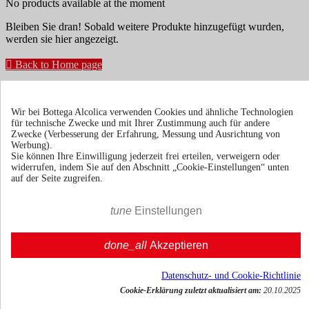
No products available at the moment
Bleiben Sie dran! Sobald weitere Produkte hinzugefügt wurden,
werden sie hier angezeigt.

Back to Home page
Erhalten Sie Neuigkeiten und spezielle Angebote
Wir bei Bottega Alcolica verwenden Cookies und ähnliche Technologien
für technische Zwecke und mit Ihrer Zustimmung auch für andere
Zwecke (Verbesserung der Erfahrung, Messung und Ausrichtung von
Sie können Ihr Einverständnis jederzeit widerrufen. Unsere
Werbung).
Kontaktinformationen finden Sie u. a. in der Datenschutzerklärung.
Sie können Ihre Einwilligung jederzeit frei erteilen, verweigern oder
widerrufen, indem Sie auf den Abschnitt „Cookie-Einstellungen“ unten
auf der Seite zugreifen.
tune
Einstellungen
Bedingungen und Konditionen
Versand &
done_all
Akzeptieren
Lieferung
Rückgaberecht
Datenschutz- und Cookie-Richtlinie
Über uns
Toggle über uns links

Cookie-Erklärung zuletzt aktualisiert am:
20.10.2025