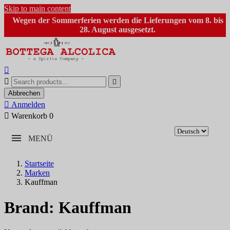
Skip to main content
Wegen der Sommerferien werden die Lieferungen vom 8. bis
28. August ausgesetzt.



Abbrechen

Anmelden

Warenkorb
0
MENÜ
Startseite
Marken
Kauffman
Brand: Kauffman