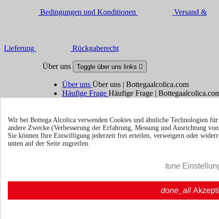
Bedingungen und Konditionen
Versand &
Lieferung
Rückgaberecht
Über uns
Toggle über uns links

Über uns
Über uns | Bottegaalcolica.com
Häufige Frage
Häufige Frage | Bottegaalcolica.co
Kontaktieren Sie uns
Wir bei Bottega Alcolica verwenden Cookies und ähnliche Technologien fü
Information
andere Zwecke (Verbesserung der Erfahrung, Messung und Ausrichtung vo
Toggle information links

Sie können Ihre Einwilligung jederzeit frei erteilen, verweigern oder wide
unten auf der Seite zugreifen.
Cookie policy
Ristoranti - Bar - Catering - Hote
tune
Einstellun
Ihr Konto
Toggle your account links

done_all
Akzept
Sendungsverfolgung
Anmelden
Erstellen Sie ein Konto