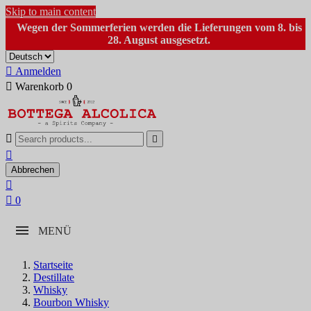
Skip to main content
Wegen der Sommerferien werden die Lieferungen vom 8. bis
28. August ausgesetzt.

Anmelden

Warenkorb
0



Abbrechen


0
MENÜ
Startseite
Destillate
Whisky
Bourbon Whisky