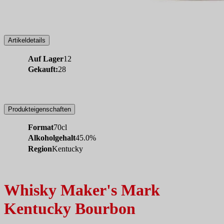
Artikeldetails
Auf Lager
12
Gekauft:
28
Produkteigenschaften
Format
70cl
Alkoholgehalt
45.0%
Region
Kentucky
Whisky Maker's Mark
Kentucky Bourbon