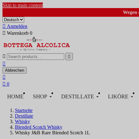
Skip to main content
Wegen d

Anmelden

Warenkorb
0



Abbrechen


0
HOME
SHOP
DESTILLATE
LIKÖRE
Startseite
Destillate
Whisky
Blended Scotch Whisky
Whisky J&B Rare Blended Scotch 1L