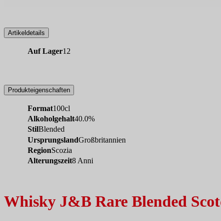
Artikeldetails
Auf Lager
12
Produkteigenschaften
Format
100cl
Alkoholgehalt
40.0%
Stil
Blended
Ursprungsland
Großbritannien
Region
Scozia
Alterungszeit
8 Anni
Whisky J&B Rare Blended Scot