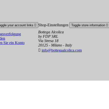
Shop-Einstellungen
oggle your account links

Toggle store information

Bottega Alcolica
gsverfolgung
by FDP SRL
den
Via Stresa 18
en Sie ein Konto
20125 - Milano - Italy

info@bottegaalcolica.com