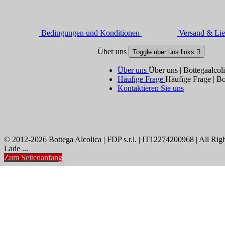
Bedingungen und Konditionen
Versand & Lie
Über uns
Toggle über uns links

Über uns
Über uns | Bottegaalcol
Häufige Frage
Häufige Frage | Bo
Kontaktieren Sie uns
© 2012-2026 Bottega Alcolica | FDP s.r.l. | IT12274200968 | All Rig
Lade ...
Zum Seitenanfang