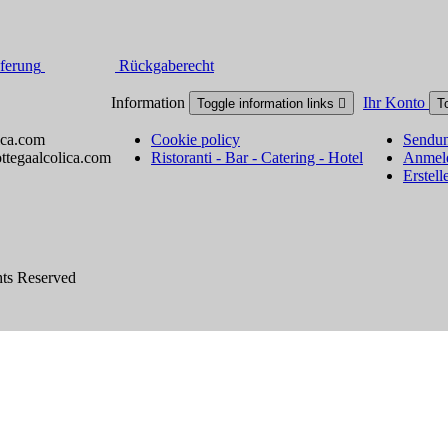
ferung
Rückgaberecht
Information
Ihr Konto
Toggle information links

T
ica.com
Cookie policy
Sendun
ttegaalcolica.com
Ristoranti - Bar - Catering - Hotel
Anmel
Erstell
hts Reserved