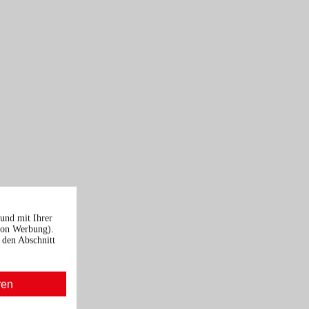
und mit Ihrer
von Werbung).
 den Abschnitt
ren