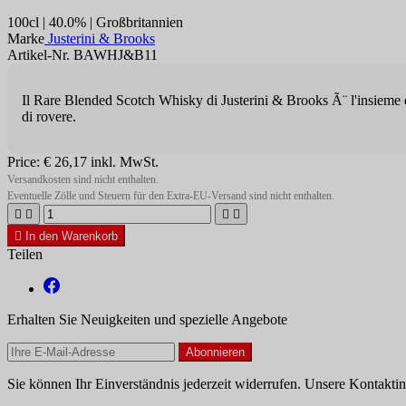
100cl | 40.0% | Großbritannien
Marke
Justerini & Brooks
Artikel-Nr. BAWHJ&B11
Il Rare Blended Scotch Whisky di Justerini & Brooks Ã¨ l'insieme di 
di rovere.
Price:
€ 26,17
inkl. MwSt.
Versandkosten sind nicht enthalten.
Eventuelle Zölle und Steuern für den Extra-EU-Versand sind nicht enthalten.





In den Warenkorb
Teilen
Erhalten Sie Neuigkeiten und spezielle Angebote
Sie können Ihr Einverständnis jederzeit widerrufen. Unsere Kontaktin