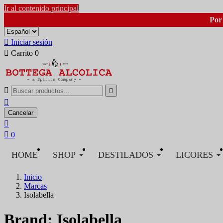
Ir al contenido principal
Por 

Iniciar sesión

Carrito
0



Cancelar


0
HOME
SHOP
DESTILADOS
LICORES
Inicio
Marcas
Isolabella
Brand: Isolabella