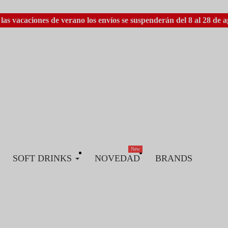
las vacaciones de verano los envíos se suspenderán del 8 al 28 de a
New
SOFT DRINKS
NOVEDAD
BRANDS