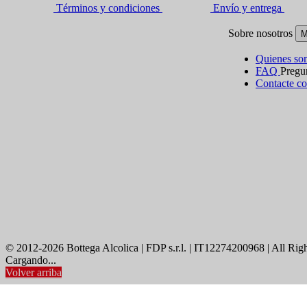
Términos y condiciones
Envío y entrega
Sobre nosotros
M
Quienes s
FAQ
Pregun
Contacte co
© 2012-2026 Bottega Alcolica | FDP s.r.l. | IT12274200968 | All Rig
Cargando...
Volver arriba