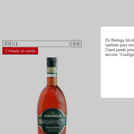
En Bottega Alcoli




también para otro
Usted puede pres

Añadir al carrito
sección "Configur