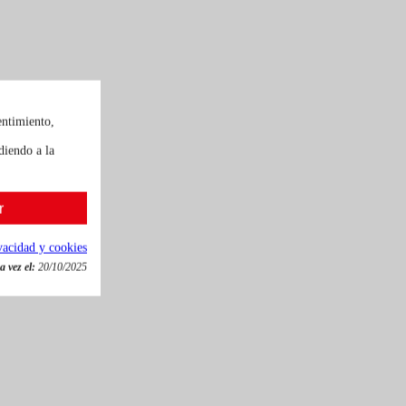
entimiento,
diendo a la
r
ivacidad y cookies
 vez el:
20/10/2025