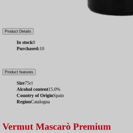
Product Details
In stock
0
Purchased:
10
Product features
Size
75cl
Alcohol content
15.0%
Country of Origin
Spain
Region
Catalogna
Vermut Mascarò Premium