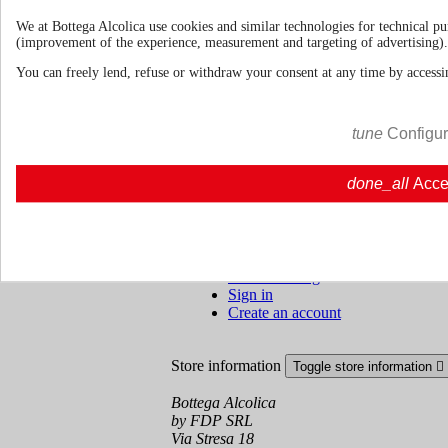
About us
Toggle about us links

We at Bottega Alcolica use cookies and similar technologies for technical pu
About Us
About us | Bottegaalcolica.com
(improvement of the experience, measurement and targeting of advertising).
FAQ
Frequent questions | Bottegaalcolica.co
You can freely lend, refuse or withdraw your consent at any time by accessin
Contact us
Information
Toggle information links

tune
Configu
Cookie policy
done_all
Acce
Ristoranti - Bar - Catering - Hote
Your account
Toggle your account links

Order tracking
Sign in
Create an account
Store information
Toggle store information

Bottega Alcolica
by FDP SRL
Via Stresa 18