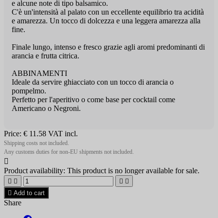
e alcune note di tipo balsamico.
C'è un'intensità al palato con un eccellente equilibrio tra acidità
e amarezza. Un tocco di dolcezza e una leggera amarezza alla
fine.
Finale lungo, intenso e fresco grazie agli aromi predominanti di
arancia e frutta citrica.
ABBINAMENTI
Ideale da servire ghiacciato con un tocco di arancia o
pompelmo.
Perfetto per l'aperitivo o come base per cocktail come
Americano o Negroni.
Price:
€ 11.58
VAT incl.
Shipping costs not included.
Any customs duties for non-EU shipments not included.

Product availability:
This product is no longer available for sale.





Add to cart
Share