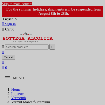
Skip to main content
For the summer holidays, shipments will be suspended from
August 8th to 28th.

Sign in

Cart
0



Cancel


0
MENU
Home
Liqueurs
Vermouth
Vermut Mascarò Premium