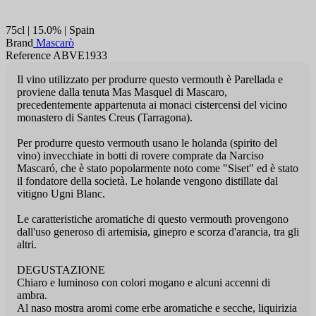
75cl | 15.0% | Spain
Brand
Mascarò
Reference ABVE1933
Il vino utilizzato per produrre questo vermouth è Parellada e
proviene dalla tenuta Mas Masquel di Mascaro,
precedentemente appartenuta ai monaci cistercensi del vicino
monastero di Santes Creus (Tarragona).
Per produrre questo vermouth usano le holanda (spirito del
vino) invecchiate in botti di rovere comprate da Narciso
Mascaró, che è stato popolarmente noto come "Siset" ed è stato
il fondatore della società. Le holande vengono distillate dal
vitigno Ugni Blanc.
Le caratteristiche aromatiche di questo vermouth provengono
dall'uso generoso di artemisia, ginepro e scorza d'arancia, tra gli
altri.
DEGUSTAZIONE
Chiaro e luminoso con colori mogano e alcuni accenni di
ambra.
Al naso mostra aromi come erbe aromatiche e secche, liquirizia