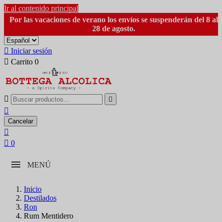
Ir al contenido principal
Por las vacaciones de verano los envíos se suspenderán del 8 al
28 de agosto.

Iniciar sesión

Carrito
0



Cancelar


0
MENÚ
Inicio
Destilados
Ron
Rum Mentidero