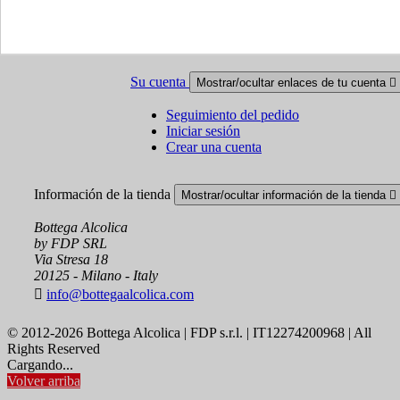
Cookie policy
Ristoranti - Bar - Catering - Hotel
Su cuenta
Mostrar/ocultar enlaces de tu cuenta

Seguimiento del pedido
Iniciar sesión
Crear una cuenta
Información de la tienda
Mostrar/ocultar información de la tienda

Bottega Alcolica
by FDP SRL
Via Stresa 18
20125 - Milano - Italy

info@bottegaalcolica.com
© 2012-2026 Bottega Alcolica | FDP s.r.l. | IT12274200968 | All
Rights Reserved
Cargando...
Volver arriba