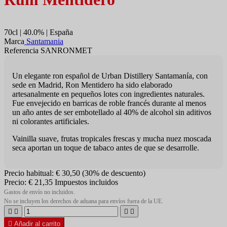
70cl | 40.0% | España
Marca
Santamania
Referencia SANRONMET
Un elegante ron español de Urban Distillery Santamanía, con
sede en Madrid, Ron Mentidero ha sido elaborado
artesanalmente en pequeños lotes con ingredientes naturales.
Fue envejecido en barricas de roble francés durante al menos
un año antes de ser embotellado al 40% de alcohol sin aditivos
ni colorantes artificiales.
Vainilla suave, frutas tropicales frescas y mucha nuez moscada
seca aportan un toque de tabaco antes de que se desarrolle.
Precio habitual:
€ 30,50
(30% de descuento)
Precio:
€ 21,35
Impuestos incluidos
Gastos de envío no incluidos.
No se incluyen los derechos de aduana para envíos fuera de la UE.





Añadir al carrito