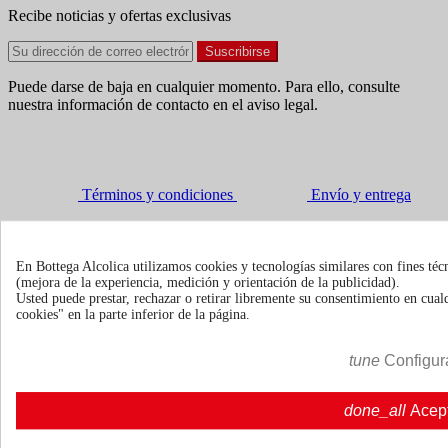
Recibe noticias y ofertas exclusivas
Puede darse de baja en cualquier momento. Para ello, consulte
nuestra información de contacto en el aviso legal.
Términos y condiciones
Envío y entrega
En Bottega Alcolica utilizamos cookies y tecnologías similares con fines téc
Políticas de devolución
(mejora de la experiencia, medición y orientación de la publicidad).
Usted puede prestar, rechazar o retirar libremente su consentimiento en cu
Sobre nosotros
Mostrar/ocultar enlaces de sobre nosotros

cookies" en la parte inferior de la página.
Quienes somos
Quienes somos | Bottegaalcolica.co
FAQ
Preguntas frecuentes | Bottegaalcolica.com
tune
Configur
Contacte con nosotros
done_all
Acep
Información
Mostrar/ocultar enlaces de información
