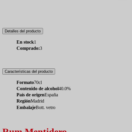
Detalles del producto
En stock
1
Comprado:
3
Características del producto
Formato
70cl
Contenido de alcohol
40.0%
País de origen
España
Región
Madrid
Embalaje
Bott. vetro
Rum Mentidero