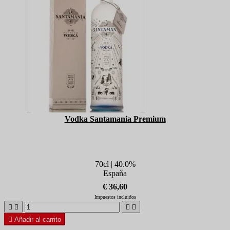
Vodka Santamania Premium
70cl | 40.0%
España
€ 36,60
Impuestos incluidos





Añadir al carrito