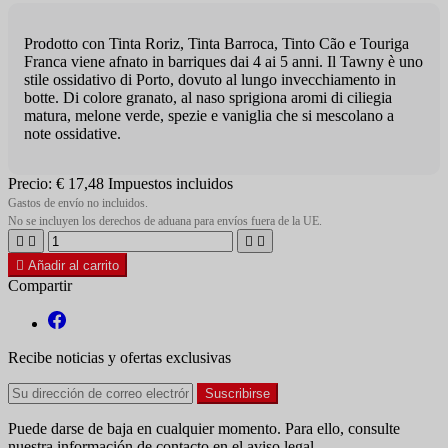
Prodotto con Tinta Roriz, Tinta Barroca, Tinto Cão e Touriga
Franca viene afnato in barriques dai 4 ai 5 anni. Il Tawny è uno
stile ossidativo di Porto, dovuto al lungo invecchiamento in
botte. Di colore granato, al naso sprigiona aromi di ciliegia
matura, melone verde, spezie e vaniglia che si mescolano a
note ossidative.
Precio:
€ 17,48
Impuestos incluidos
Gastos de envío no incluidos.
No se incluyen los derechos de aduana para envíos fuera de la UE.





Añadir al carrito
Compartir
Recibe noticias y ofertas exclusivas
Puede darse de baja en cualquier momento. Para ello, consulte
nuestra información de contacto en el aviso legal.