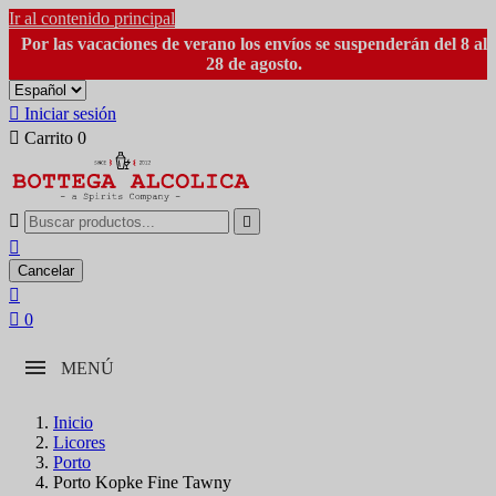
Ir al contenido principal
Por las vacaciones de verano los envíos se suspenderán del 8 al
28 de agosto.

Iniciar sesión

Carrito
0



Cancelar


0
MENÚ
Inicio
Licores
Porto
Porto Kopke Fine Tawny