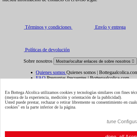
Términos y condiciones
Envío y entrega
Políticas de devolución
Sobre nosotros
Mostrar/ocultar enlaces de sobre nosotros

Quienes somos
Quienes somos | Bottegaalcolica.co
FAQ
Preguntas frecuentes | Bottegaalcolica.com
Contacte con nosotros
En Bottega Alcolica utilizamos cookies y tecnologías similares con fines téc
(mejora de la experiencia, medición y orientación de la publicidad).
Información
Mostrar/ocultar enlaces de información

Usted puede prestar, rechazar o retirar libremente su consentimiento en cu
cookies" en la parte inferior de la página.
Cookie policy
Ristoranti - Bar - Catering - Hotel
tune
Configur
Su cuenta
Mostrar/ocultar enlaces de tu cuenta

done_all
Acep