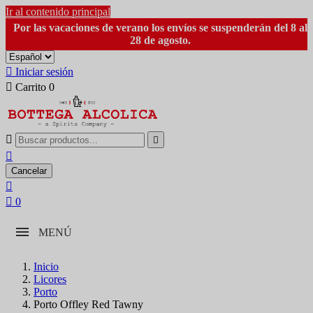
Ir al contenido principal
Por las vacaciones de verano los envíos se suspenderán del 8 al
28 de agosto.

Iniciar sesión

Carrito
0



Cancelar


0
MENÚ
Inicio
Licores
Porto
Porto Offley Red Tawny