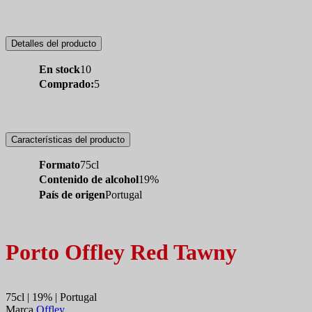
Detalles del producto
En stock
10
Comprado:
5
Características del producto
Formato
75cl
Contenido de alcohol
19%
País de origen
Portugal
Porto Offley Red Tawny
75cl | 19% | Portugal
Marca
Offley