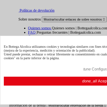
Políticas de devolución
Sobre nosotros
Mostrar/ocultar enlaces de sobre nosotros

Quienes somos
Quienes somos | Bottegaalcolica.co
FAQ
Preguntas frecuentes | Bottegaalcolica.com
Contacte con nosotros
En Bottega Alcolica utilizamos cookies y tecnologías similares con fines téc
Información
Mostrar/ocultar enlaces de información

(mejora de la experiencia, medición y orientación de la publicidad).
Usted puede prestar, rechazar o retirar libremente su consentimiento en cu
Cookie policy
cookies" en la parte inferior de la página.
Ristoranti - Bar - Catering - Hotel
tune
Configur
Su cuenta
Mostrar/ocultar enlaces de tu cuenta

done_all
Acep
Seguimiento del pedido
Iniciar sesión
Crear una cuenta
Información de la tienda
Mostrar/ocultar información de la tienda
