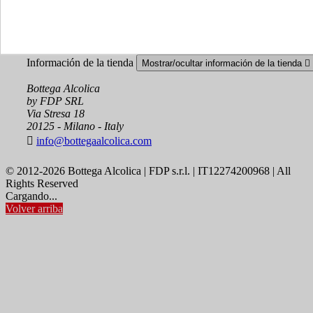
Seguimiento del pedido
Iniciar sesión
Crear una cuenta
Información de la tienda
Mostrar/ocultar información de la tienda

Bottega Alcolica
by FDP SRL
Via Stresa 18
20125 - Milano - Italy

info@bottegaalcolica.com
© 2012-2026 Bottega Alcolica | FDP s.r.l. | IT12274200968 | All
Rights Reserved
Cargando...
Volver arriba