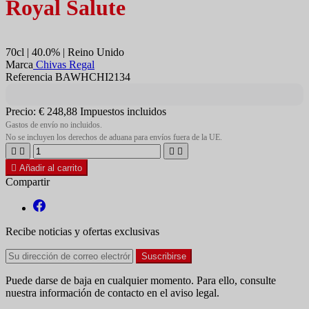
Royal Salute
70cl | 40.0% | Reino Unido
Marca
Chivas Regal
Referencia BAWHCHI2134
Precio:
€ 248,88
Impuestos incluidos
Gastos de envío no incluidos.
No se incluyen los derechos de aduana para envíos fuera de la UE.





Añadir al carrito
Compartir
Recibe noticias y ofertas exclusivas
Puede darse de baja en cualquier momento. Para ello, consulte
nuestra información de contacto en el aviso legal.