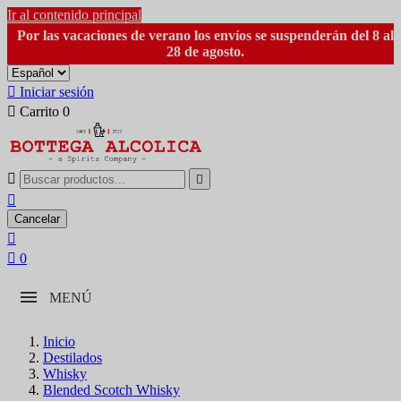
Ir al contenido principal
Por las vacaciones de verano los envíos se suspenderán del 8 al
28 de agosto.

Iniciar sesión

Carrito
0



Cancelar


0
MENÚ
Inicio
Destilados
Whisky
Blended Scotch Whisky