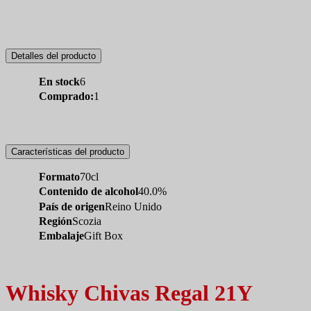
Detalles del producto
En stock
6
Comprado:
1
Características del producto
Formato
70cl
Contenido de alcohol
40.0%
País de origen
Reino Unido
Región
Scozia
Embalaje
Gift Box
Whisky Chivas Regal 21Y