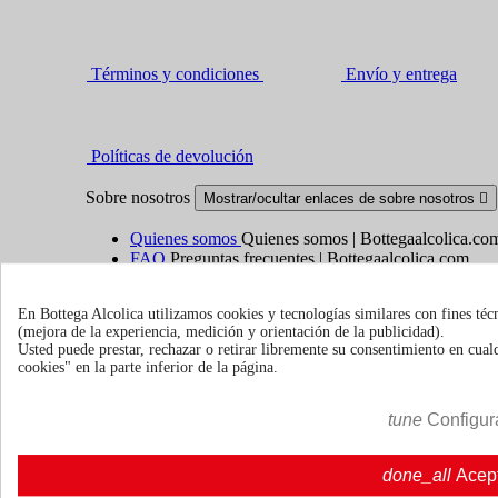
Términos y condiciones
Envío y entrega
Políticas de devolución
Sobre nosotros
Mostrar/ocultar enlaces de sobre nosotros

Quienes somos
Quienes somos | Bottegaalcolica.co
FAQ
Preguntas frecuentes | Bottegaalcolica.com
Contacte con nosotros
En Bottega Alcolica utilizamos cookies y tecnologías similares con fines téc
(mejora de la experiencia, medición y orientación de la publicidad).
Información
Mostrar/ocultar enlaces de información

Usted puede prestar, rechazar o retirar libremente su consentimiento en cu
cookies" en la parte inferior de la página.
Cookie policy
Ristoranti - Bar - Catering - Hotel
tune
Configur
Su cuenta
Mostrar/ocultar enlaces de tu cuenta

done_all
Acep