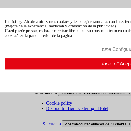
En Bottega Alcolica utilizamos cookies y tecnologías similares con fines téc
Términos y condiciones
Envío y entrega
(mejora de la experiencia, medición y orientación de la publicidad).
Usted puede prestar, rechazar o retirar libremente su consentimiento en cu
cookies" en la parte inferior de la página.
Políticas de devolución
tune
Configur
Sobre nosotros
Mostrar/ocultar enlaces de sobre nosotros

done_all
Acep
Quienes somos
Quienes somos | Bottegaalcolica.co
FAQ
Preguntas frecuentes | Bottegaalcolica.com
Contacte con nosotros
Información
Mostrar/ocultar enlaces de información

Cookie policy
Ristoranti - Bar - Catering - Hotel
Su cuenta
Mostrar/ocultar enlaces de tu cuenta
