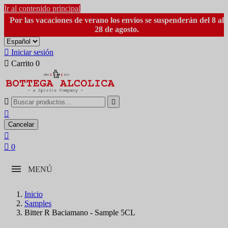
Ir al contenido principal
Por las vacaciones de verano los envíos se suspenderán del 8 al
28 de agosto.

Iniciar sesión

Carrito
0



Cancelar


0
MENÚ
Inicio
Samples
Bitter R Baciamano - Sample 5CL