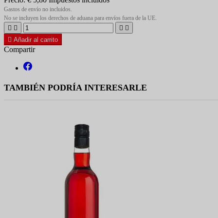
Gastos de envío no incluidos.
No se incluyen los derechos de aduana para envíos fuera de la UE.





Añadir al carrito
Compartir
TAMBIÉN PODRÍA INTERESARLE