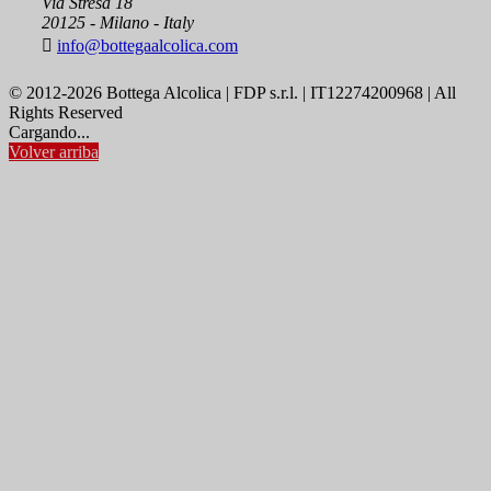
Via Stresa 18
20125 - Milano - Italy

info@bottegaalcolica.com
© 2012-2026 Bottega Alcolica | FDP s.r.l. | IT12274200968 | All
Rights Reserved
Cargando...
Volver arriba