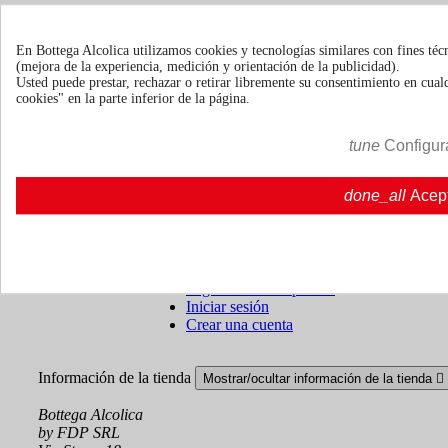
Sobre nosotros
Mostrar/ocultar enlaces de sobre nosotros

En Bottega Alcolica utilizamos cookies y tecnologías similares con fines téc
Quienes somos
Quienes somos | Bottegaalcolica.co
(mejora de la experiencia, medición y orientación de la publicidad).
FAQ
Preguntas frecuentes | Bottegaalcolica.com
Usted puede prestar, rechazar o retirar libremente su consentimiento en cu
Contacte con nosotros
cookies" en la parte inferior de la página.
Información
tune
Configur
Mostrar/ocultar enlaces de información

Cookie policy
done_all
Acep
Ristoranti - Bar - Catering - Hotel
Su cuenta
Mostrar/ocultar enlaces de tu cuenta

Seguimiento del pedido
Iniciar sesión
Crear una cuenta
Información de la tienda
Mostrar/ocultar información de la tienda

Bottega Alcolica
by FDP SRL