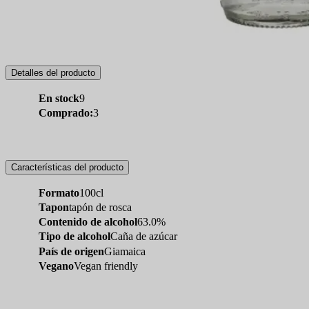
Detalles del producto
En stock
9
Comprado:
3
Características del producto
Formato
100cl
Tapon
tapón de rosca
Contenido de alcohol
63.0%
Tipo de alcohol
Caña de azúcar
País de origen
Giamaica
Vegano
Vegan friendly