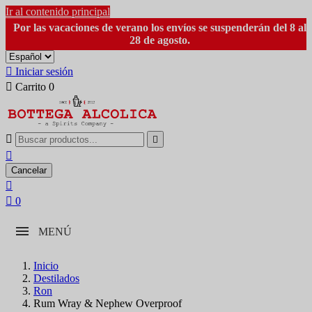
Ir al contenido principal
Por las vacaciones de verano los envíos se suspenderán del 8 al
28 de agosto.

Iniciar sesión

Carrito
0



Cancelar


0
MENÚ
Inicio
Destilados
Ron
Rum Wray & Nephew Overproof