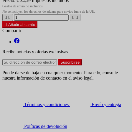
Precio:
€ 34,59
Impuestos incluidos
Gastos de envío no incluidos.
No se incluyen los derechos de aduana para envíos fuera de la UE.





Añadir al carrito
Compartir
Recibe noticias y ofertas exclusivas
Puede darse de baja en cualquier momento. Para ello, consulte
nuestra información de contacto en el aviso legal.
Términos y condiciones
Envío y entrega
Políticas de devolución