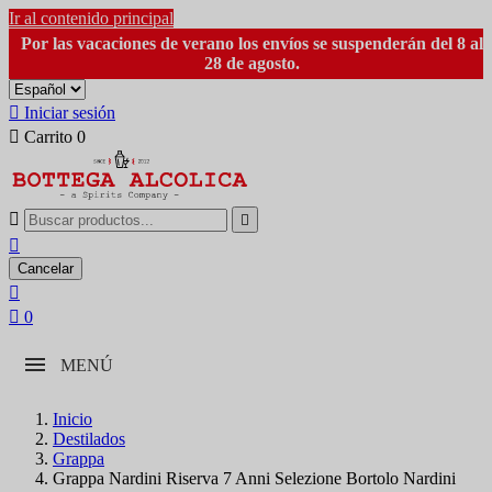
Ir al contenido principal
Por las vacaciones de verano los envíos se suspenderán del 8 al
28 de agosto.

Iniciar sesión

Carrito
0



Cancelar


0
MENÚ
Inicio
Destilados
Grappa
Grappa Nardini Riserva 7 Anni Selezione Bortolo Nardini