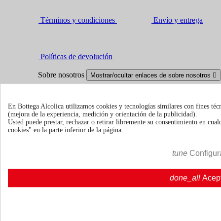
Términos y condiciones
Envío y entrega
Políticas de devolución
Sobre nosotros
Mostrar/ocultar enlaces de sobre nosotros

Quienes somos
Quienes somos | Bottegaalcolica.co
FAQ
Preguntas frecuentes | Bottegaalcolica.com
En Bottega Alcolica utilizamos cookies y tecnologías similares con fines téc
Contacte con nosotros
(mejora de la experiencia, medición y orientación de la publicidad).
Usted puede prestar, rechazar o retirar libremente su consentimiento en cu
cookies" en la parte inferior de la página.
Información
Mostrar/ocultar enlaces de información

tune
Configur
Cookie policy
Ristoranti - Bar - Catering - Hotel
done_all
Acep
Su cuenta
Mostrar/ocultar enlaces de tu cuenta

Seguimiento del pedido
Iniciar sesión