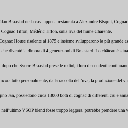
fdan Braastad nella casa appena restaurata a Alexandre Bisquit, Cognac
Cognac Tiffon, Médéric Tiffon, sulla riva del fiume Charente.
Cognac House risalente al 1875 e insieme svilupparono la più grande azi
che diventò la dimora di 4 generazioni di Braastard. Lo château è situat
dopo che Sverre Braastad prese le redini, i loro discendenti continuano 
ora tutto personalmente, dalla raccolta dell’uva, la produzione del vino
ino Jan, possiedono circa 13000 botti di cognac di differenti cru e annat
lia nell’ultimo VSOP blend fosse troppo leggera, potrebbe prendere un