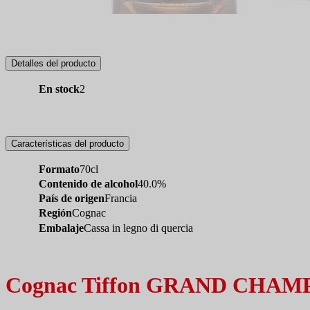
Detalles del producto
En stock
2
Características del producto
Formato
70cl
Contenido de alcohol
40.0%
País de origen
Francia
Región
Cognac
Embalaje
Cassa in legno di quercia
Cognac Tiffon GRAND CHAM