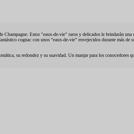
de Champagne. Estos "eaux-de-vie" raros y delicados le brindarán una d
ntástico cognac con unos “eaux-de-vie” envejecidos durante más de un s
aromática, su redondez y su suavidad. Un manjar para los conocedores q