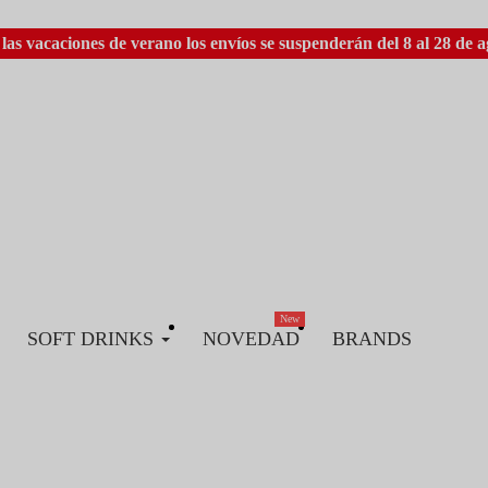
las vacaciones de verano los envíos se suspenderán del 8 al 28 de a
New
SOFT DRINKS
NOVEDAD
BRANDS