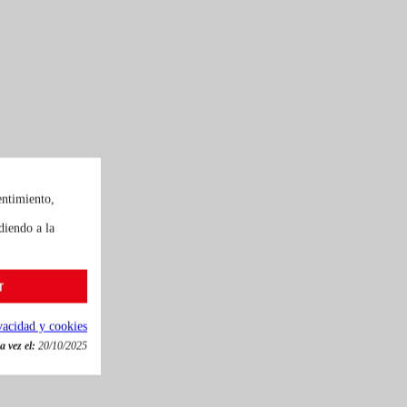
entimiento,
diendo a la
r
ivacidad y cookies
 vez el:
20/10/2025