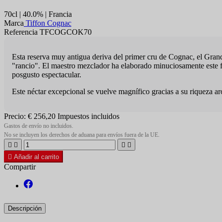
70cl | 40.0% | Francia
Marca
Tiffon Cognac
Referencia TFCOGCOK70
Esta reserva muy antigua deriva del primer cru de Cognac, el Gran
"rancio". El maestro mezclador ha elaborado minuciosamente este fa
posgusto espectacular.
Este néctar excepcional se vuelve magnífico gracias a su riqueza 
Precio:
€ 256,20
Impuestos incluidos
Gastos de envío no incluidos.
No se incluyen los derechos de aduana para envíos fuera de la UE.





Añadir al carrito
Compartir
Descripción