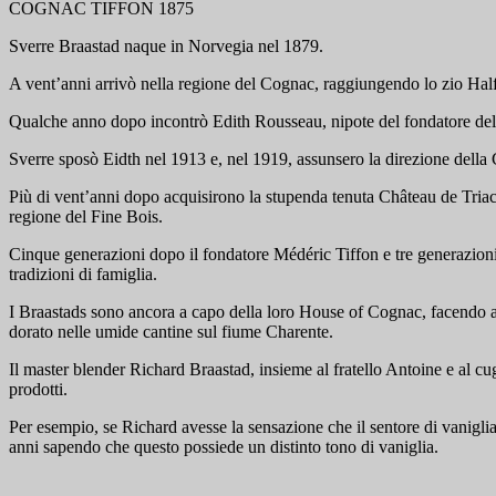
COGNAC TIFFON 1875
Sverre Braastad naque in Norvegia nel 1879.
A vent’anni arrivò nella regione del Cognac, raggiungendo lo zio Hal
Qualche anno dopo incontrò Edith Rousseau, nipote del fondatore del 
Sverre sposò Eidth nel 1913 e, nel 1919, assunsero la direzione della 
Più di vent’anni dopo acquisirono la stupenda tenuta Château de Triac 
regione del Fine Bois.
Cinque generazioni dopo il fondatore Médéric Tiffon e tre generazioni 
tradizioni di famiglia.
I Braastads sono ancora a capo della loro House of Cognac, facendo anc
dorato nelle umide cantine sul fiume Charente.
Il master blender Richard Braastad, insieme al fratello Antoine e al cug
prodotti.
Per esempio, se Richard avesse la sensazione che il sentore di vanig
anni sapendo che questo possiede un distinto tono di vaniglia.