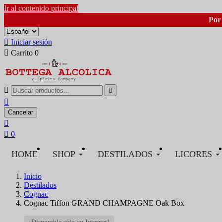
Ir al contenido principal
Por 

Iniciar sesión

Carrito
0



Cancelar


0
HOME
SHOP
DESTILADOS
LICORES
Inicio
Destilados
Cognac
Cognac Tiffon GRAND CHAMPAGNE Oak Box