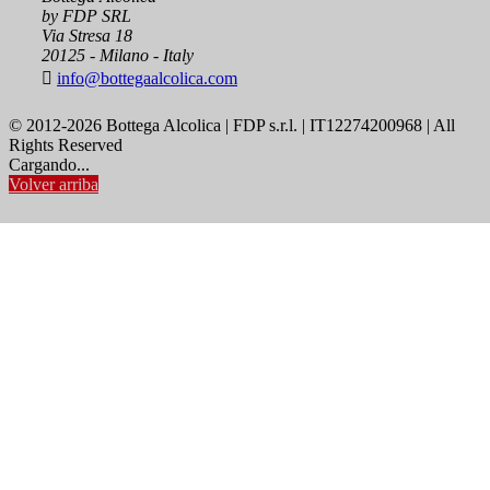
by FDP SRL
Via Stresa 18
20125 - Milano - Italy

info@bottegaalcolica.com
© 2012-2026 Bottega Alcolica | FDP s.r.l. | IT12274200968 | All
Rights Reserved
Cargando...
Volver arriba