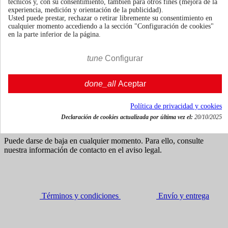
técnicos y, con su consentimiento, también para otros fines (mejora de la
experiencia, medición y orientación de la publicidad).
Usted puede prestar, rechazar o retirar libremente su consentimiento en
cualquier momento accediendo a la sección "Configuración de cookies"
70cl | 41.3%
en la parte inferior de la página.
Francia
€ 33,55
tune
Configurar
Impuestos incluidos




done_all
Aceptar

Añadir al carrito
Recibe noticias y ofertas exclusivas
Política de privacidad y cookies
Declaración de cookies actualizada por última vez el:
20/10/2025
Puede darse de baja en cualquier momento. Para ello, consulte
nuestra información de contacto en el aviso legal.
Términos y condiciones
Envío y entrega