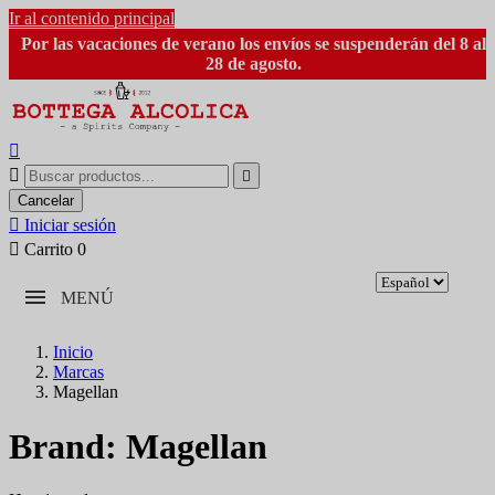
Ir al contenido principal
Por las vacaciones de verano los envíos se suspenderán del 8 al
28 de agosto.



Cancelar

Iniciar sesión

Carrito
0
MENÚ
Inicio
Marcas
Magellan
Brand: Magellan