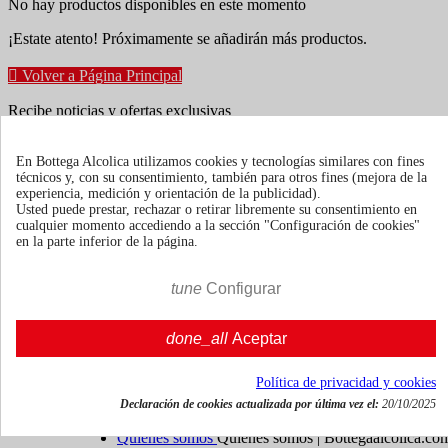
No hay productos disponibles en este momento
¡Estate atento! Próximamente se añadirán más productos.

Volver a Página Principal
Recibe noticias y ofertas exclusivas
En Bottega Alcolica utilizamos cookies y tecnologías similares con fines
técnicos y, con su consentimiento, también para otros fines (mejora de la
Puede darse de baja en cualquier momento. Para ello, consulte
experiencia, medición y orientación de la publicidad).
nuestra información de contacto en el aviso legal.
Usted puede prestar, rechazar o retirar libremente su consentimiento en
cualquier momento accediendo a la sección "Configuración de cookies"
en la parte inferior de la página.
tune
Configurar
Términos y condiciones
Envío y entrega
done_all
Aceptar
Políticas de devolución
Política de privacidad y cookies
Sobre nosotros
Mostrar/ocultar enlaces de sobre nosotros

Declaración de cookies actualizada por última vez el:
20/10/2025
Quienes somos
Quienes somos | Bottegaalcolica.co