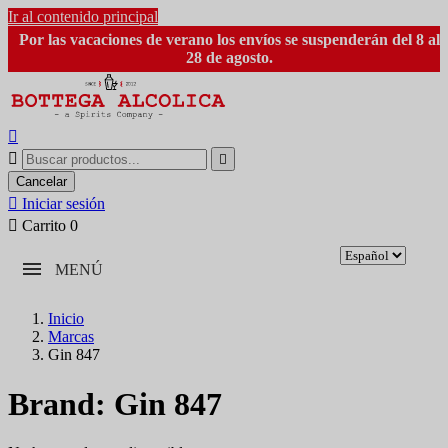
Ir al contenido principal
Por las vacaciones de verano los envíos se suspenderán del 8 al
28 de agosto.



Cancelar

Iniciar sesión

Carrito
0
MENÚ
Inicio
Marcas
Gin 847
Brand: Gin 847