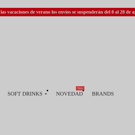
las vacaciones de verano los envíos se suspenderán del 8 al 28 de a
New
SOFT DRINKS
NOVEDAD
BRANDS