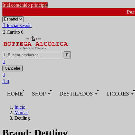
Ir al contenido principal
Por 

Iniciar sesión

Carrito
0



Cancelar


0
HOME
SHOP
DESTILADOS
LICORES
Inicio
Marcas
Dettling
Brand: Dettling