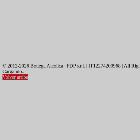
© 2012-2026 Bottega Alcolica | FDP s.r.l. | IT12274200968 | All Rig
Cargando...
Volver arriba