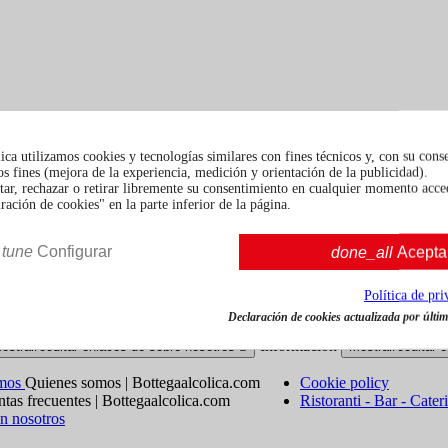
ca utilizamos cookies y tecnologías similares con fines técnicos y, con su cons
s fines (mejora de la experiencia, medición y orientación de la publicidad).
tar, rechazar o retirar libremente su consentimiento en cualquier momento acce
ación de cookies" en la parte inferior de la página.
 información de contacto en el aviso legal.
tune
Configurar
done_all
Acepta
Política de pr
Políticas de devolución
Declaración de cookies actualizada por última
Información
ostrar/ocultar enlaces de sobre nosotros

Mostrar/ocultar 
omos
Quienes somos | Bottegaalcolica.com
Cookie policy
tas frecuentes | Bottegaalcolica.com
Ristoranti - Bar - Cater
n nosotros