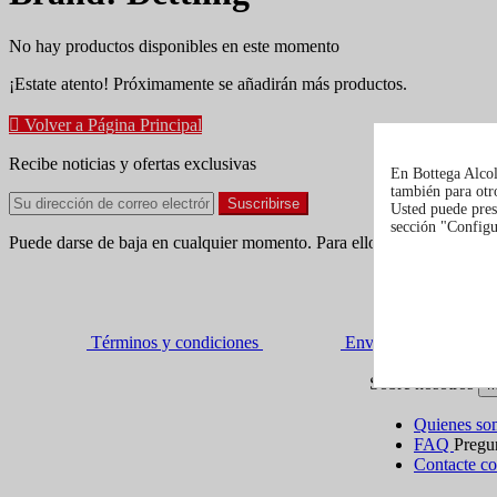
No hay productos disponibles en este momento
¡Estate atento! Próximamente se añadirán más productos.

Volver a Página Principal
Recibe noticias y ofertas exclusivas
En Bottega Alcoli
también para otro
Usted puede pres
sección "Configur
Puede darse de baja en cualquier momento. Para ello, consulte nuestra
Términos y condiciones
Envío y entrega
Sobre nosotros
M
Quienes s
FAQ
Pregun
Contacte co