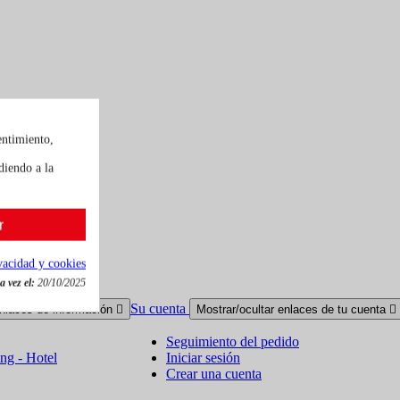
entimiento,
diendo a la
r
ivacidad y cookies
 vez el:
20/10/2025
Su cuenta
enlaces de información

Mostrar/ocultar enlaces de tu cuenta

Seguimiento del pedido
ing - Hotel
Iniciar sesión
Crear una cuenta