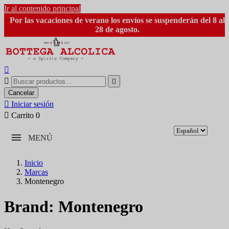
Ir al contenido principal
Por las vacaciones de verano los envíos se suspenderán del 8 al
28 de agosto.



Cancelar

Iniciar sesión

Carrito
0
MENÚ
Inicio
Marcas
Montenegro
Brand: Montenegro