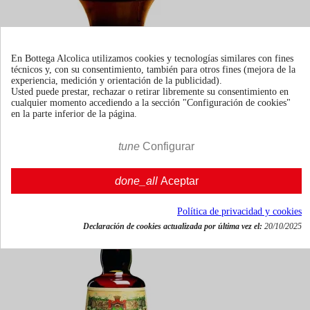
Amaro Montenegro 1L
En Bottega Alcolica utilizamos cookies y tecnologías similares con fines
técnicos y, con su consentimiento, también para otros fines (mejora de la
experiencia, medición y orientación de la publicidad).
Usted puede prestar, rechazar o retirar libremente su consentimiento en
cualquier momento accediendo a la sección "Configuración de cookies"
100cl | 23.0%
en la parte inferior de la página.
Italia
€ 29,35
tune
Configurar
Impuestos incluidos




done_all
Aceptar

Añadir al carrito
Política de privacidad y cookies
Declaración de cookies actualizada por última vez el:
20/10/2025