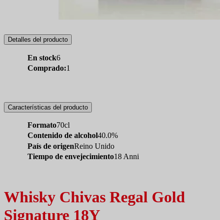
Detalles del producto
En stock
6
Comprado:
1
Características del producto
Formato
70cl
Contenido de alcohol
40.0%
País de origen
Reino Unido
Tiempo de envejecimiento
18 Anni
Whisky Chivas Regal Gold
Signature 18Y