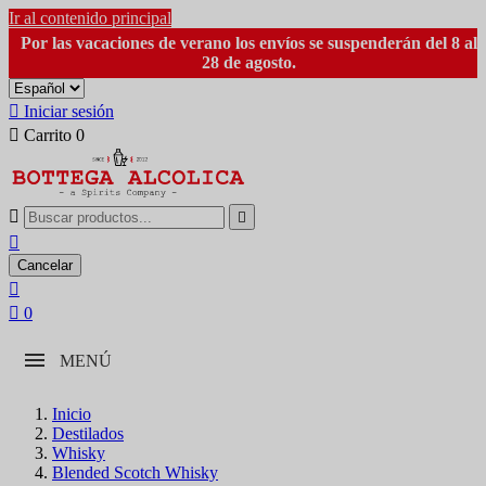
Ir al contenido principal
Por las vacaciones de verano los envíos se suspenderán del 8 al
28 de agosto.

Iniciar sesión

Carrito
0



Cancelar


0
MENÚ
Inicio
Destilados
Whisky
Blended Scotch Whisky