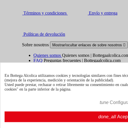
Términos y condiciones
Envío y entrega
Políticas de devolución
Sobre nosotros
Mostrar/ocultar enlaces de sobre nosotros

Quienes somos
Quienes somos | Bottegaalcolica.co
FAQ
Preguntas frecuentes | Bottegaalcolica.com
Contacte con nosotros
En Bottega Alcolica utilizamos cookies y tecnologías similares con fines téc
(mejora de la experiencia, medición y orientación de la publicidad).
Información
Mostrar/ocultar enlaces de información

Usted puede prestar, rechazar o retirar libremente su consentimiento en cu
cookies" en la parte inferior de la página.
Cookie policy
Ristoranti - Bar - Catering - Hotel
tune
Configur
Su cuenta
Mostrar/ocultar enlaces de tu cuenta

done_all
Acep
Seguimiento del pedido
Iniciar sesión