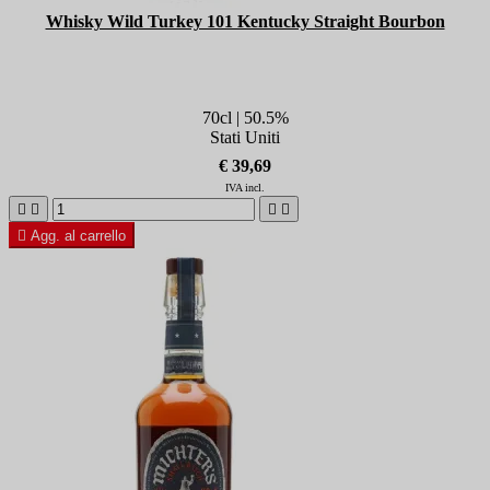
Whisky Wild Turkey 101 Kentucky Straight Bourbon
70cl | 50.5%
Stati Uniti
€ 39,69
IVA incl.





Agg. al carrello