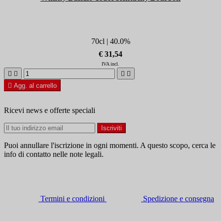
70cl | 40.0%
€ 31,54
IVA incl.





Agg. al carrello
Ricevi news e offerte speciali
Puoi annullare l'iscrizione in ogni momenti. A questo scopo, cerca le
info di contatto nelle note legali.
Termini e condizioni
Spedizione e consegna