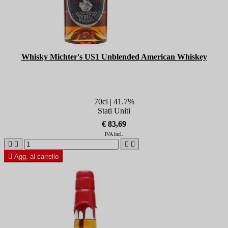
Whisky Michter's US1 Unblended American Whiskey
70cl | 41.7%
Stati Uniti
€ 83,69
IVA incl.





Agg. al carrello