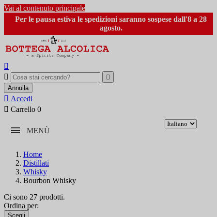
Vai al contenuto principale
Per le pausa estiva le spedizioni saranno sospese dall'8 a 28
agosto.



Annulla

Accedi

Carrello
0
MENÙ
Home
Distillati
Whisky
Bourbon Whisky
Ci sono 27 prodotti.
Ordina per:
Scegli