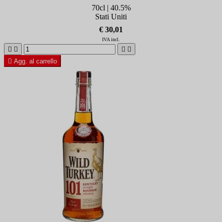
70cl | 40.5%
Stati Uniti
€ 30,01
IVA incl.





Agg. al carrello