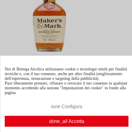
Whisky Maker's Mark Kentucky Bourbon
Noi di Bottega Alcolica utilizziamo cookie e tecnologie simili per finalità
tecniche e, con il tuo consenso, anche per altre finalità (miglioramento
dell'esperienza, misurazione e targeting della pubblicità).
Puoi liberamente prestare, rifiutare o revocare il tuo consenso in qualsiasi
70cl | 45.0%
momento accedendo alla sezione "Impostazioni dei cookie" in fondo alla
pagina.
€ 43,19
IVA incl.




tune
Configura

Agg. al carrello
done_all
Accetta