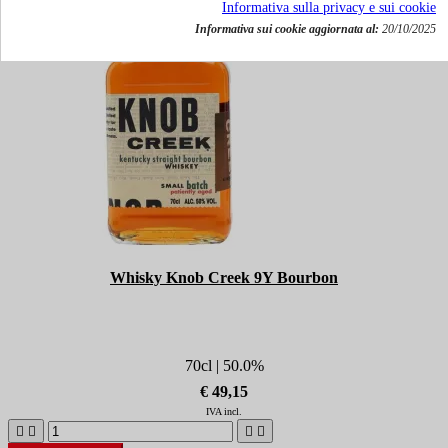
Informativa sulla privacy e sui cookie
Informativa sui cookie aggiornata al:
20/10/2025
Whisky Knob Creek 9Y Bourbon
70cl | 50.0%
€ 49,15
IVA incl.



