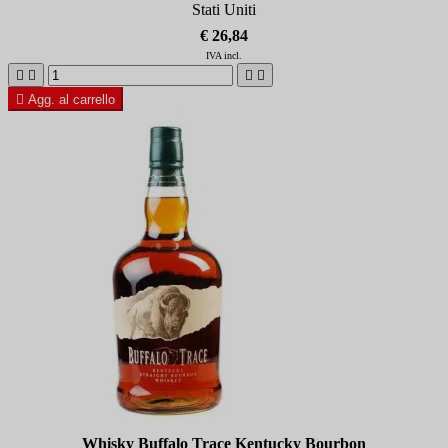
Stati Uniti
€ 26,84
IVA incl.





Agg. al carrello
Whisky Buffalo Trace Kentucky Bourbon