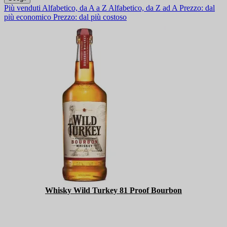
Più venduti
Alfabetico, da A a Z
Alfabetico, da Z ad A
Prezzo: dal
più economico
Prezzo: dal più costoso
Whisky Wild Turkey 81 Proof Bourbon