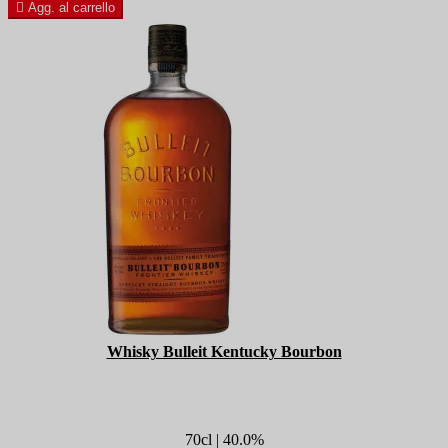

Agg. al carrello
Whisky Bulleit Kentucky Bourbon
70cl | 40.0%